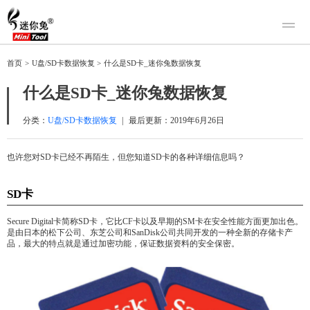
产品
首页
>
U盘/SD卡数据恢复
>
什么是SD卡_迷你兔数据恢复
迷你兔数据恢复
下载
什么是SD卡_迷你兔数据恢复
迷你兔分区向导
迷你兔数据备份
购买
分类：
U盘/SD卡数据恢复
|
最后更新：
2019年6月26日
人工恢复
也许您对SD卡已经不再陌生，但您知道SD卡的各种详细信息吗？
帮助中心
SD卡
关于我们
Secure Digital卡简称SD卡，它比CF卡以及早期的SM卡在安全性能方面更加出色。
关于迷你兔
是由日本的松下公司、东芝公司和SanDisk公司共同开发的一种全新的存储卡产
联系我们
品，最大的特点就是通过加密功能，保证数据资料的安全保密。