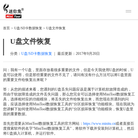
产品
首页
>
U盘/SD卡数据恢复
>
U盘文件恢复
迷你兔数据恢复
下载
U盘文件恢复
迷你兔分区向导
迷你兔数据备份
购买
分类：
U盘/SD卡数据恢复
|
最后更新：
2017年9月20日
人工恢复
问：我有一个U盘，里面存放着很多重要的文件，但是今天我使用U盘的时候，U
盘可以使用，但是那些重要的文件不见了，请问有没有什么方法可以将U盘里面
帮助中心
的重要文件给恢复出来呢？
关于我们
答：从您的描述来看，您遇到的U盘丢失问题应该是属于计算机软故障造成的，
而由于软故障造成的文件丢失问题，那么您完全可以选择使用MiniTool数据恢复工
关于迷你兔
具，选择相对应的功能模块，将丢失的文件给恢复出来，而您现在所遇到的问
题，应该选择使用MiniTool数据恢复工具的“分区损坏恢复”功能模块。现在我就为
联系我们
您讲解下如何使用MiniTool数据恢复工具的“分区损坏恢复”功能模块，恢复U盘里
面的重要数据。
首先您需要从MiniTool数据恢复工具的官方网站：
https://www.minitu.cn
或者直接百
度搜索软件的名字“MiniTool数据恢复工具”，将软件下载并安装到计算机上，然后
将U盘插入计算机，并运行软件。