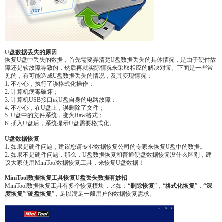
U盘数据丢失的原因
恢复U盘中丢失的数据，首先需要弄清楚U盘数据丢失的具体情况，是由于硬件故
障还是软故障导致的，然后再就实际情况来采取相应的解决对策。下面是一些常
见的，有可能造成U盘数据丢失的情况，及其变现情况：
1. 不小心，执行了误格式化操作；
2. 计算机病毒破坏；
3. 计算机USB接口或U盘自身的电路故障；
4. 不小心，在U盘上，误删除了文件；
5. U盘中的文件系统，变为Raw格式；
6. 插入U盘后，系统提示U盘需要格式化。
U盘数据恢复
1. 如果是硬件问题，建议您请专业数据恢复公司的专家来恢复U盘中的数据。
2. 如果不是硬件问题，那么，U盘数据恢复和普通硬盘数据恢复没什么区别，建
议大家使用MiniTool数据恢复工具，来恢复U盘数据！
MiniTool数据恢复工具恢复U盘丢失数据有妙招
MiniTool数据恢复工具有多个恢复模块，比如：“
删除恢复
”，“
格式化恢复
”，
“深
度恢复
”“
硬盘恢复
”，足以满足一般用户的数据恢复需求。