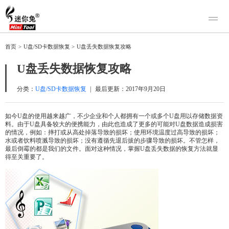
产品
首页
>
U盘/SD卡数据恢复
>
U盘丢失数据恢复攻略
迷你兔数据恢复
下载
U盘丢失数据恢复攻略
迷你兔分区向导
迷你兔数据备份
购买
分类：
U盘/SD卡数据恢复
|
最后更新：
2017年9月20日
人工恢复
如今U盘的使用越来越广，不少企业和个人都拥有一个或多个U盘用以存储数据资
料。由于U盘具备较大的便携能力，由此也造成了更多的可能对U盘数据造成损害
帮助中心
的情况，例如：摔打或从高处掉落导致的损坏；使用环境温度过高导致的损坏；
水或者饮料喷溅导致的损坏；没有遵循先退后拔的步骤导致的损坏。不管怎样，
关于我们
最后倒霉的都是我们的文件。面对这种情况，掌握U盘丢失数据的恢复方法就显
得至关重要了。
关于迷你兔
联系我们